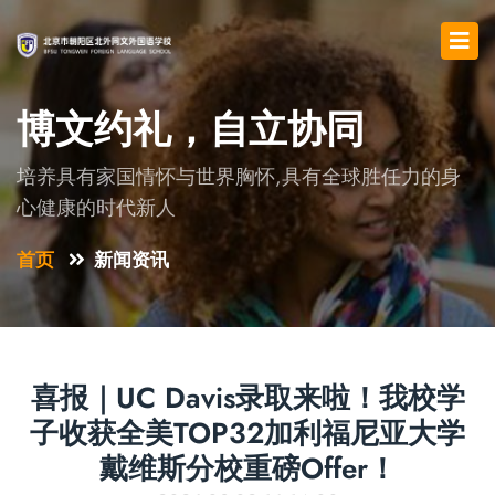
博文约礼，自立协同
培养具有家国情怀与世界胸怀,具有全球胜任力的身
心健康的时代新人
首页
新闻资讯
喜报｜UC Davis录取来啦！我校学
子收获全美TOP32加利福尼亚大学
戴维斯分校重磅offer！